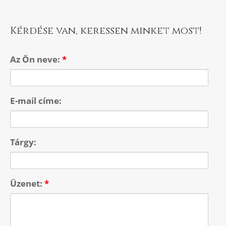
Kérdése van, keressen minket most!
Az Ön neve:
*
E-mail címe:
Tárgy:
Üzenet:
*