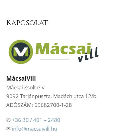
Kapcsolat
MácsaiVill
Mácsai Zsolt e.v.
9092 Tarjánpuszta, Madách utca 12/b.
ADÓSZÁM: 69682700-1-28
✆
+36 30 / 401 – 2480
✉
info@macsaivill.hu