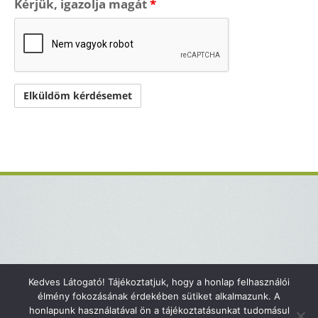
Kérjük, igazolja magát
*
Kedves Látogató! Tájékoztatjuk, hogy a honlap felhasználói
Kapcsolat
Impresszum
élmény fokozásának érdekében sütiket alkalmazunk. A
honlapunk használatával ön a tájékoztatásunkat tudomásul
Adatvédelmi tájékoztató