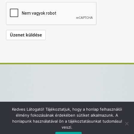
Kedves Látogató! Tájékoztatjuk, hogy a honlap felhasználói
Kapcsolat
Impresszum
élmény fokozásának érdekében sütiket alkalmazunk. A
honlapunk használatával ön a tájékoztatásunkat tudomásul
Adatvédelmi tájékoztató
veszi.