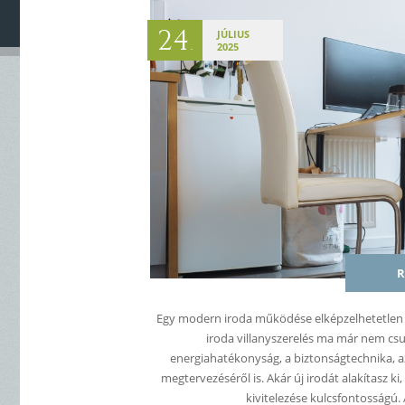
24
JÚLIUS
.
2025
R
Egy modern iroda működése elképzelhetetlen 
iroda villanyszerelés ma már nem cs
energiahatékonyság, a biztonságtechnika, az
megtervezéséről is. Akár új irodát alakítasz ki,
kivitelezése kulcsfontosságú.