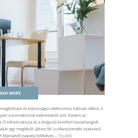
EAD MORE
megbízható és biztonságos elektromos hálózat nélkül. A
upán a konnektorok bekötéséről szól, hanem az
 IT-infrastruktúra és a dolgozói komfort összehangolt
 akár egy meglévőt újítasz fel, a villanyszerelés szakszerű
 A Macsaivill csapata többéves …
Tovább