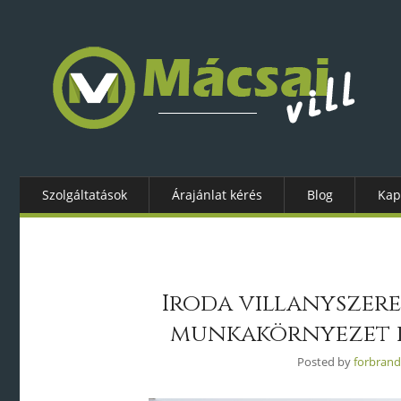
Szolgáltatások
Árajánlat kérés
Blog
Kap
Iroda villanyszer
munkakörnyezet 
Posted by
forbrand