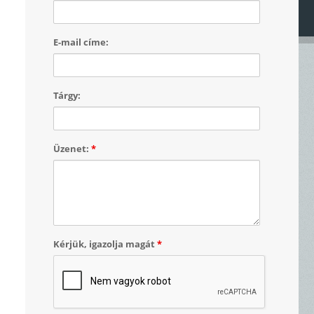
E-mail címe:
Tárgy:
Üzenet:
*
Kérjük, igazolja magát
*