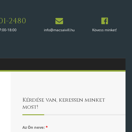
01-2480
7:00-18:00
info@macsaivill.hu
Kövess minket!
Kérdése van, keressen minket
most!
Az Ön neve:
*