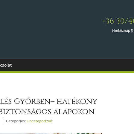
+36 30/4
Hétköznap 0
csolat
elés Győrben– hatékony
biztonságos alapokon
Categories:
Uncategorized