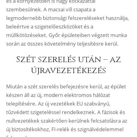
és a környezetben is nagy kockázattal
szembesülnek. A macsai vill csapata a
legmodernebb biztonsági felszereléseket használja,
beleértve a szigetelőeszközöket és a
müllkötözéseket. Győr épületeiben végzett munka
során az összes követelmény teljesítésre kerül.
Szét szerelés után – az
újravezetékezés
Miután a szét szerelés befejezésre kerül, az épület
készen áll az új, modern elektromos hálózat
telepítésére. Az új vezetékek EU szabványú,
tűzvédett szigeteléssel rendelkeznek. A fázisok és
nullvezetékek szakértően kerülnek felcsatolásra az
új biztosítékokhoz, FI-relék és szignálvédelemmel