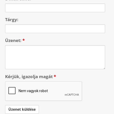
Tárgy:
Üzenet:
*
Kérjük, igazolja magát
*