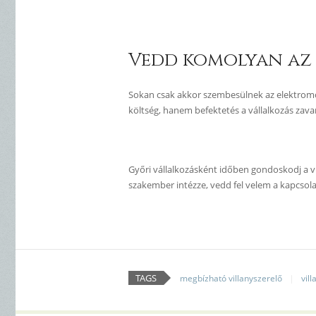
Vedd komolyan az 
Sokan csak akkor szembesülnek az elektromos
költség, hanem befektetés a vállalkozás zav
Győri vállalkozásként időben gondoskodj a vi
szakember intézze, vedd fel velem a kapcsol
TAGS
megbízható villanyszerelő
vil