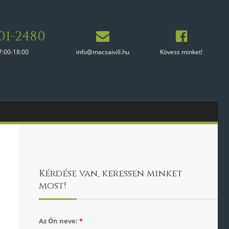
01-2480
7:00-18:00
info@macsaivill.hu
Kövess minket!
Kérdése van, keressen minket
most!
Az Ön neve:
*