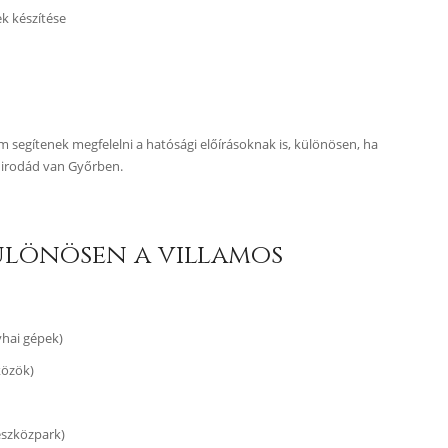
k készítése
 segítenek megfelelni a hatósági előírásoknak is, különösen, ha
irodád van Győrben.
ülönösen a villamos
yhai gépek)
közök)
eszközpark)