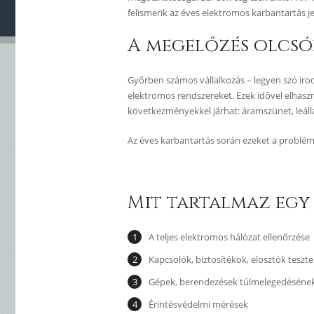
felismerik az éves elektromos karbantartás j
A megelőzés olcsób
Győrben számos vállalkozás – legyen szó iro
elektromos rendszereket. Ezek idővel elhaszn
következményekkel járhat: áramszünet, leáll
Az éves karbantartás során ezeket a problém
Mit tartalmaz egy
A teljes elektromos hálózat ellenőrzése
Kapcsolók, biztosítékok, elosztók teszte
Gépek, berendezések túlmelegedésének
Érintésvédelmi mérések