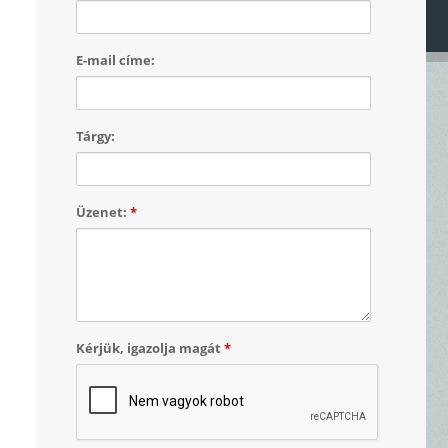
E-mail címe:
Tárgy:
Üzenet:
*
Kérjük, igazolja magát
*