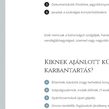
Dokumentációk frissítése, jegyzőkönyve
Javaslat a szükséges korszerűsítésekre
Ezek nemcsak a biztonságot szolgálják, hanem
vendéglátóegységed, üzemed vagy nagyobb 
Kiknek ajánlott k
karbantartás?
Éttermek, kávézók (nagy terhelésű kon
Szépségszalonok, irodák (klímák, IT-esz
Gyártócsarnokok (ipari gépek)
Orvosi rendelők, fogászatok (érzékeny 