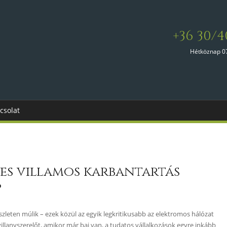
+36 30/4
Hétköznap 0
csolat
ves villamos karbantartás
?
leten múlik – ezek közül az egyik legkritikusabb az elektromos hálózat
illanyszerelőt, amikor már baj van, a tudatos vállalkozások egyre inkább