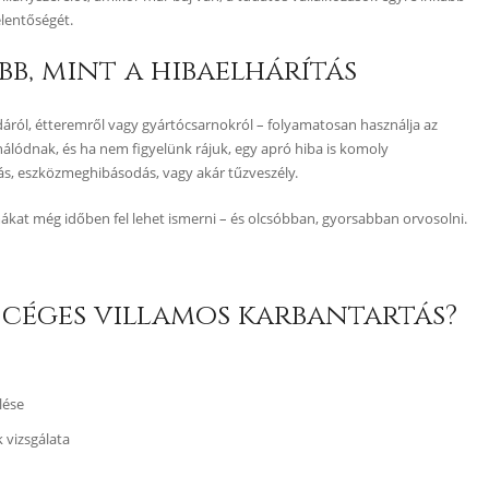
elentőségét.
b, mint a hibaelhárítás
dáról, étteremről vagy gyártócsarnokról – folyamatosan használja az
álódnak, és ha nem figyelünk rájuk, egy apró hiba is komoly
ás, eszközmeghibásodás, vagy akár tűzveszély.
ákat még időben fel lehet ismerni – és olcsóbban, gyorsabban orvosolni.
 céges villamos karbantartás?
lése
 vizsgálata