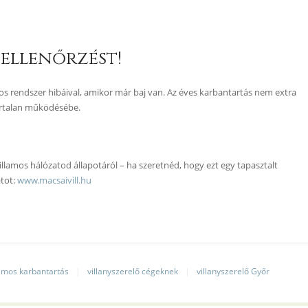
ellenőrzést!
 rendszer hibáival, amikor már baj van. Az éves karbantartás nem extra
artalan működésébe.
llamos hálózatod állapotáról – ha szeretnéd, hogy ezt egy tapasztalt
atot:
www.macsaivill.hu
lamos karbantartás
villanyszerelő cégeknek
villanyszerelő Győr