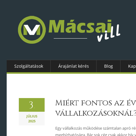
Szolgáltatások
Árajánlat kérés
Blog
Kap
Miért fontos az é
3
.
vállalkozásoknál
JÚLIUS
2025
Egy vállalkozás működése számtalan apró rész
megbízhatósága. Bár sok cég csak akkor hív v