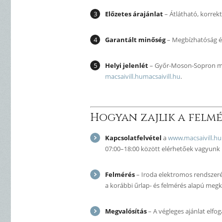
Előzetes árajánlat
– Átlátható, korrekt
Garantált minőség
– Megbízhatóság é
Helyi jelenlét
– Győr-Moson-Sopron me
macsaivill.hu
macsaivill.hu
.
Hogyan zajlik a felmé
Kapcsolatfelvétel
a
www.macsaivill.hu
07:00–18:00 között elérhetőek vagyunk
Felmérés
– Iroda elektromos rendszeré
a korábbi űrlap- és felmérés alapú megk
Megvalósítás
– A végleges ajánlat elfo