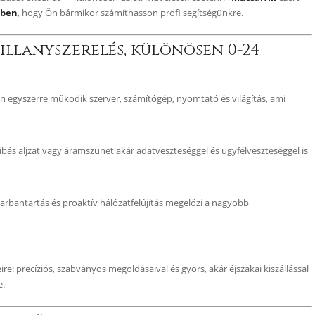
rben
, hogy Ön bármikor számíthasson profi segítségünkre.
illanyszerelés, különösen 0-24
n egyszerre működik szerver, számítógép, nyomtató és világítás, ami
ibás aljzat vagy áramszünet akár adatveszteséggel és ügyfélveszteséggel is
arbantartás és proaktív hálózatfelújítás megelőzi a nagyobb
ire: precíziós, szabványos megoldásaival és gyors, akár éjszakai kiszállással
e.