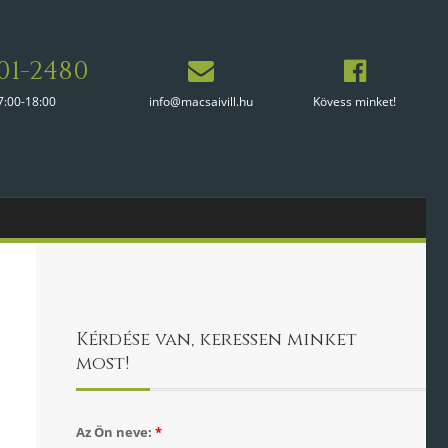
01-2480
7:00-18:00
info@macsaivill.hu
Kövess minket!
Kérdése van, keressen minket
most!
Az Ön neve:
*