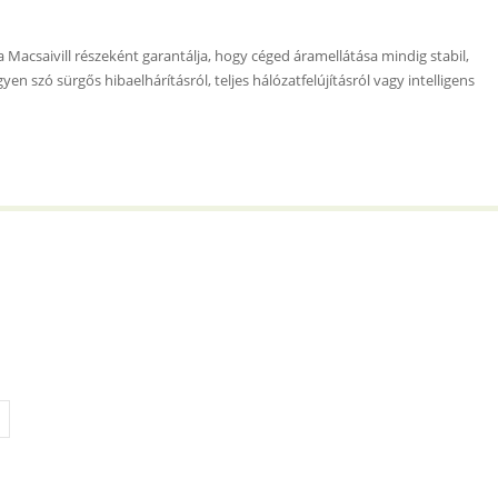
a Macsaivill részeként garantálja, hogy céged áramellátása mindig stabil,
n szó sürgős hibaelhárításról, teljes hálózatfelújításról vagy intelligens