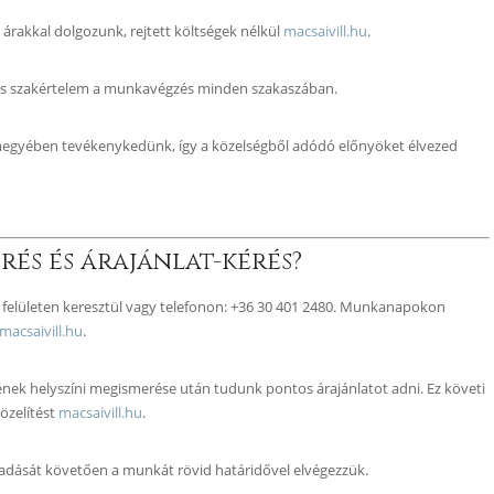
 árakkal dolgozunk, rejtett költségek nélkül
macsaivill.hu
.
s szakértelem a munkavégzés minden szakaszában.
gyében tevékenykedünk, így a közelségből adódó előnyöket élvezed
rés és árajánlat-kérés?
felületen keresztül vagy telefonon: +36 30 401 2480. Munkanapokon
macsaivill.hu
.
nek helyszíni megismerése után tudunk pontos árajánlatot adni. Ez követi
özelítést
macsaivill.hu
.
gadását követően a munkát rövid határidővel elvégezzük.