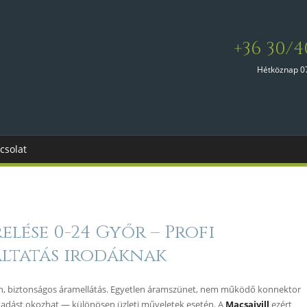
+36 30/4
Hétköznap 0
csolat
elése 0-24 Győr – Profi
ltatás irodáknak
an, biztonságos áramellátás. Egyetlen áramszünet, nem működő konnektor
nakadást okozhat — különösen üzleti műveletek esetén. A
Macsaivill
ezért