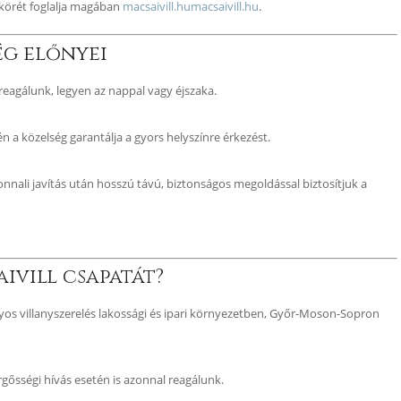
 körét foglalja magában
macsaivill.hu
macsaivill.hu
.
ég előnyei
agálunk, legyen az nappal vagy éjszaka.
a közelség garantálja a gyors helyszínre érkezést.
nali javítás után hosszú távú, biztonságos megoldással biztosítjuk a
ivill csapatát?
yos villanyszerelés lakossági és ipari környezetben, Győr-Moson-Sopron
gősségi hívás esetén is azonnal reagálunk.