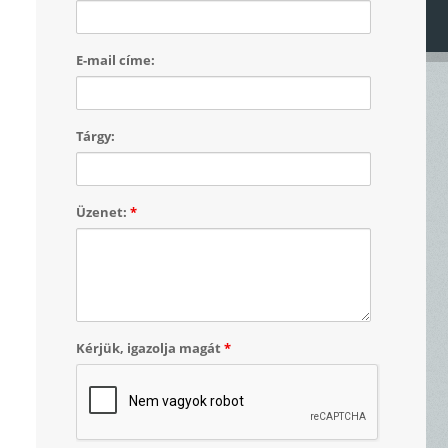
E-mail címe:
Tárgy:
Üzenet:
*
Kérjük, igazolja magát
*