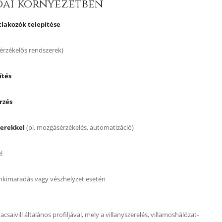
dai környezetben
tlakozók telepítése
érzékelős rendszerek)
ítés
rzés
zerekkel
(pl. mozgásérzékelés, automatizáció)
l
mkimaradás vagy vészhelyzet esetén
csaivill általános profiljával, mely a villanyszerelés, villamoshálózat-