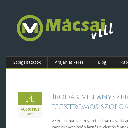
Szolgáltatások
Árajánlat kérés
Blog
Kap
Irodák villanyszer
14
.
elektromos szolgá
AUGUSZTUS
2025
Az irodai munkakörnyezet kulcsa a zavartal
vagy kikapcsolódó világítás is jelentős fen