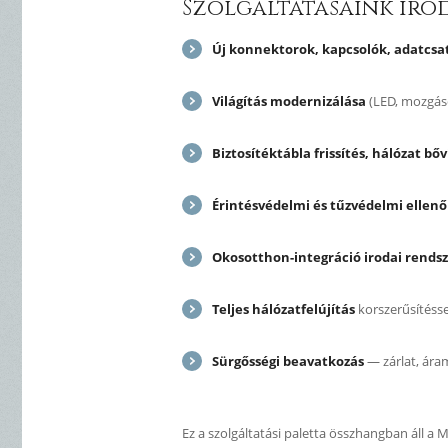
Szolgáltatásaink iro
Új konnektorok, kapcsolók, adatcsa
Világítás modernizálása
(LED, mozgás
Biztosítéktábla frissítés, hálózat bőv
Érintésvédelmi és tűzvédelmi ellenő
Okosotthon-integráció irodai rends
Teljes hálózatfelújítás
korszerűsítésse
Sürgősségi beavatkozás
— zárlat, ára
Ez a szolgáltatási paletta összhangban áll a Ma