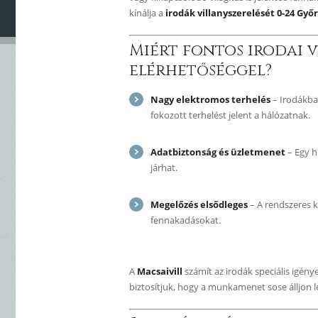
kínálja a
irodák villanyszerelését 0-24 Győ
Miért fontos irodai v
elérhetőséggel?
Nagy elektromos terhelés
– Irodákba
fokozott terhelést jelent a hálózatnak.
Adatbiztonság és üzletmenet
– Egy h
járhat.
Megelőzés elsődleges
– A rendszeres k
fennakadásokat.
A
Macsaivill
számít az irodák speciális igénye
biztosítjuk, hogy a munkamenet sose álljon l