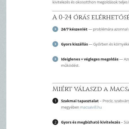
kivitelezés és okosotthon megoldások teljes
A 0-24 órás elérhetős
24/7 készenlét
— problémára azonnal re
Gyors kiszállás
— Győrben és környékén 
Ideiglenes + végleges megoldás
— Azon
működést.
Miért válaszd a Macsa
Szakmai tapasztalat
– Precíz, szabván
megyében
macsaivill.hu
Gyors és megbízható kivitelezés
– Sür