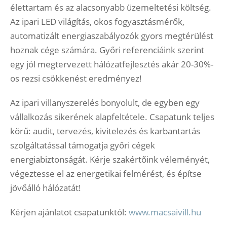
élettartam és az alacsonyabb üzemeltetési költség.
Az ipari LED világítás, okos fogyasztásmérők,
automatizált energiaszabályozók gyors megtérülést
hoznak cége számára. Győri referenciáink szerint
egy jól megtervezett hálózatfejlesztés akár 20-30%-
os rezsi csökkenést eredményez!
Az ipari villanyszerelés bonyolult, de egyben egy
vállalkozás sikerének alapfeltétele. Csapatunk teljes
körű: audit, tervezés, kivitelezés és karbantartás
szolgáltatással támogatja győri cégek
energiabiztonságát. Kérje szakértőink véleményét,
végeztesse el az energetikai felmérést, és építse
jövőálló hálózatát!
Kérjen ajánlatot csapatunktól:
www.macsaivill.hu