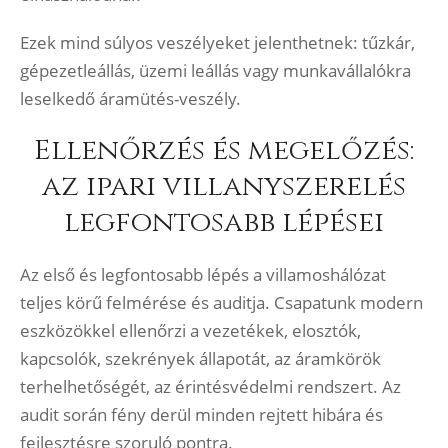
Ezek mind súlyos veszélyeket jelenthetnek: tűzkár,
gépezetleállás, üzemi leállás vagy munkavállalókra
leselkedő áramütés-veszély.
Ellenőrzés és megelőzés:
az ipari villanyszerelés
legfontosabb lépései
Az első és legfontosabb lépés a villamoshálózat
teljes körű felmérése és auditja. Csapatunk modern
eszközökkel ellenőrzi a vezetékek, elosztók,
kapcsolók, szekrények állapotát, az áramkörök
terhelhetőségét, az érintésvédelmi rendszert. Az
audit során fény derül minden rejtett hibára és
fejlesztésre szoruló pontra.