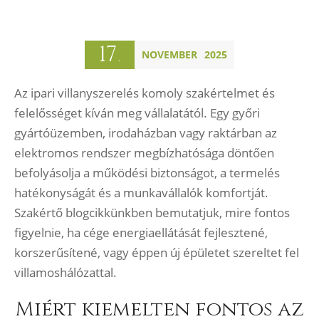
17
NOVEMBER
2025
.
Az ipari villanyszerelés komoly szakértelmet és
felelősséget kíván meg vállalatától. Egy győri
gyártóüzemben, irodaházban vagy raktárban az
elektromos rendszer megbízhatósága döntően
befolyásolja a működési biztonságot, a termelés
hatékonyságát és a munkavállalók komfortját.
Szakértő blogcikkünkben bemutatjuk, mire fontos
figyelnie, ha cége energiaellátását fejlesztené,
korszerűsítené, vagy éppen új épületet szereltet fel
villamoshálózattal.
Miért kiemelten fontos az