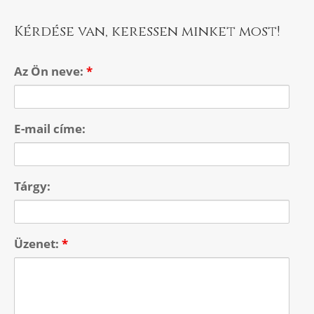
Kérdése van, keressen minket most!
Az Ön neve:
*
E-mail címe:
Tárgy:
Üzenet:
*