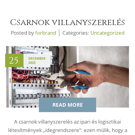
Csarnok villanyszerelés
Posted by
forbrand
Categories:
Uncategorized
25
DECEMBER
.
2025
READ MORE
A csarnok villanyszerelés az ipari és logisztikai
létesítmények „idegrendszere”: ezen múlik, hogy a