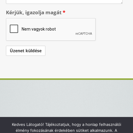
Kérjük, igazolja magát
*
Kedves Látogató! Tájékoztatjuk, hogy a honlap felhasználói
Kapcsolat
Impresszum
élmény fokozásának érdekében sütiket alkalmazunk. A