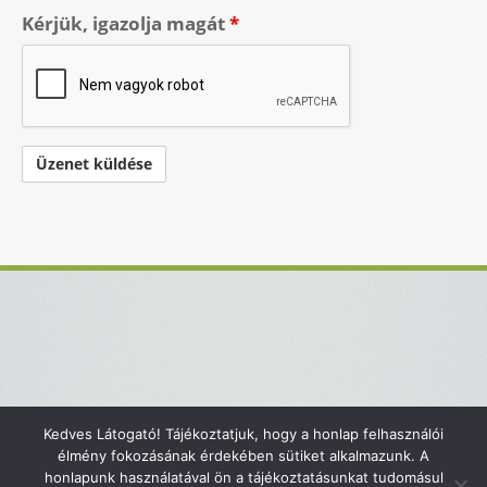
Kérjük, igazolja magát
*
Kedves Látogató! Tájékoztatjuk, hogy a honlap felhasználói
Kapcsolat
Impresszum
élmény fokozásának érdekében sütiket alkalmazunk. A
honlapunk használatával ön a tájékoztatásunkat tudomásul
Adatvédelmi tájékoztató