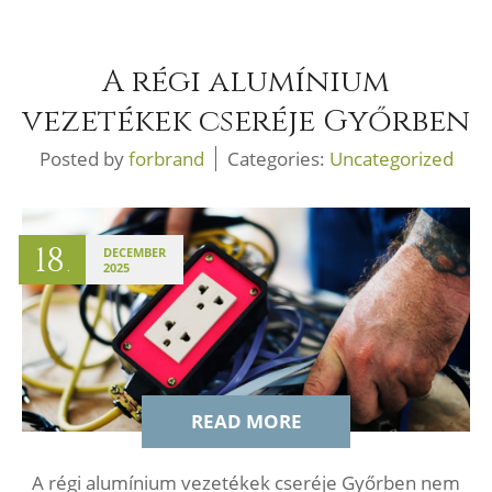
A régi alumínium
vezetékek cseréje Győrben
Posted by
forbrand
Categories:
Uncategorized
18
DECEMBER
.
2025
READ MORE
A régi alumínium vezetékek cseréje Győrben nem